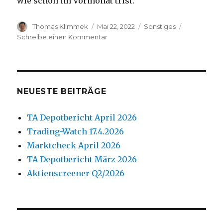
wie schon im Vormonat trist.
Autor
Veröffentlicht
Kategorien
Thomas Klimmek
Mai 22, 2022
Sonstiges
am
zu
Schreibe einen Kommentar
Marktcheck
Mai
2022
NEUESTE BEITRÄGE
TA Depotbericht April 2026
Trading-Watch 17.4.2026
Marktcheck April 2026
TA Depotbericht März 2026
Aktienscreener Q2/2026