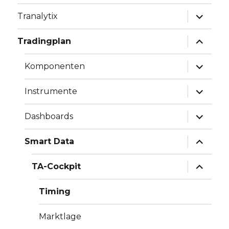
Unterme
Tranalytix
anzeige
Unterme
Tradingplan
anzeige
Unterme
Komponenten
anzeige
Unterme
Instrumente
anzeige
Unterme
Dashboards
anzeige
Unterme
Smart Data
anzeige
Unterme
TA-Cockpit
anzeige
Timing
Marktlage