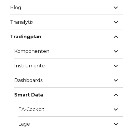
Unterme
Blog
anzeige
Unterme
Tranalytix
anzeige
Unterme
Tradingplan
anzeige
Unterme
Komponenten
anzeige
Unterme
Instrumente
anzeige
Unterme
Dashboards
anzeige
Unterme
Smart Data
anzeige
Unterme
TA-Cockpit
anzeige
Unterme
Lage
anzeige