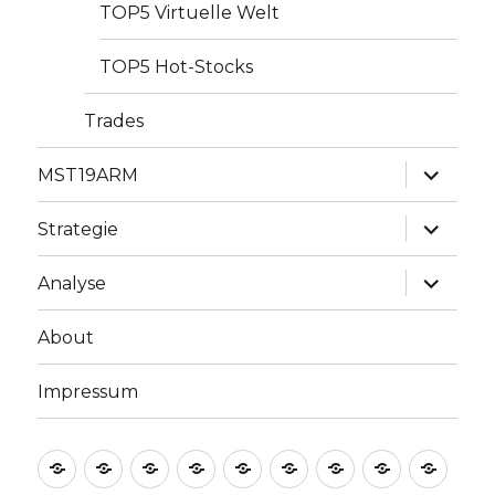
TOP5 Virtuelle Welt
TOP5 Hot-Stocks
Trades
Unterme
MST19ARM
anzeige
Unterme
Strategie
anzeige
Unterme
Analyse
anzeige
About
Impressum
Welcome
Blog
Tranalytix
Tradingplan
MST19ARM
Strategie
Analyse
About
Impr