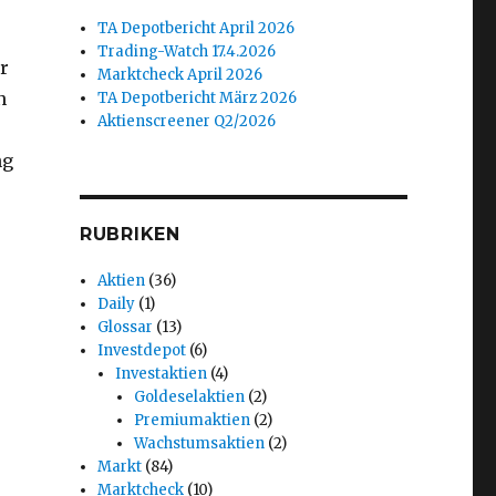
TA Depotbericht April 2026
Trading-Watch 17.4.2026
r
Marktcheck April 2026
n
TA Depotbericht März 2026
Aktienscreener Q2/2026
ng
RUBRIKEN
Aktien
(36)
Daily
(1)
Glossar
(13)
Investdepot
(6)
Investaktien
(4)
Goldeselaktien
(2)
Premiumaktien
(2)
Wachstumsaktien
(2)
Markt
(84)
Marktcheck
(10)