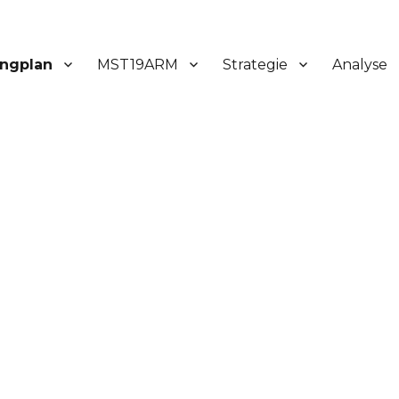
ingplan
MST19ARM
Strategie
Analyse