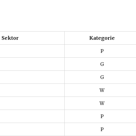
r
Sektor
Kategorie
P
G
G
W
W
P
P