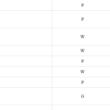
P
P
W
W
P
W
P
G