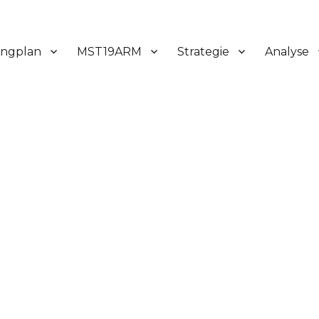
ingplan
MST19ARM
Strategie
Analyse