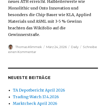
neues ATH erreicht. Halbleiterwerte wie
Monolithic und Onto Innovation und
besonders die Chip-Bauer wie KLA, Applied
Materials und ASML mit 3-5 % Gewinn
brachten das Wikifolio auf die
Gewinnerstraße.
Autor
Veröffentlicht
Kategorien
Thomas Klimmek
März 24, 2026
Daily
Schreibe
am
zu
einen Kommentar
TA-
Daily
24.3.2026
NEUESTE BEITRÄGE
TA Depotbericht April 2026
Trading-Watch 17.4.2026
Marktcheck April 2026