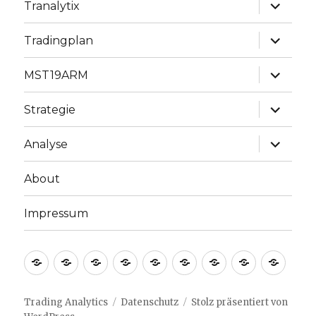
Unterme
Tranalytix
anzeige
Unterme
Tradingplan
anzeige
Unterme
MST19ARM
anzeige
Unterme
Strategie
anzeige
Unterme
Analyse
anzeige
About
Impressum
Welcome
Blog
Tranalytix
Tradingplan
MST19ARM
Strategie
Analyse
About
Impr
Trading Analytics
Datenschutz
Stolz präsentiert von