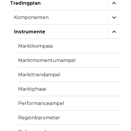
Unterme
Tradingplan
anzeige
Unterme
Komponenten
anzeige
Unterme
Instrumente
anzeige
Marktkompass
Marktmomentumampel
Markttrendampel
Marktphase
Performanceampel
Regionbarometer