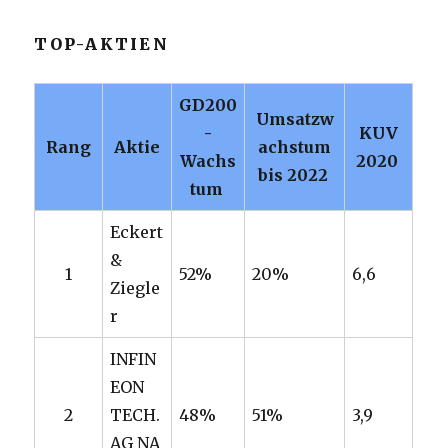
TOP-AKTIEN
GD200
Umsatzw
-
KUV
Rang
Aktie
achstum
Wachs
2020
bis 2022
tum
Eckert
&
1
52%
20%
6,6
Ziegle
r
INFIN
EON
2
TECH.
48%
51%
3,9
AG NA