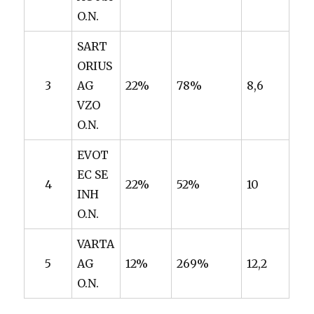
O.N.
SART
ORIUS
3
AG
22%
78%
8,6
VZO
O.N.
EVOT
EC SE
4
22%
52%
10
INH
O.N.
VARTA
5
AG
12%
269%
12,2
O.N.