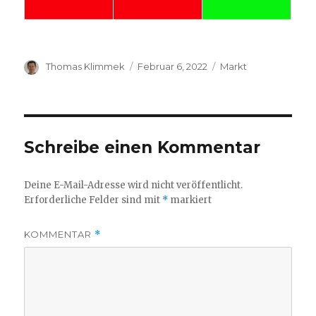
Autor
Veröffentlicht
Kategorien
Thomas Klimmek
Februar 6, 2022
Markt
am
Schreibe einen Kommentar
Deine E-Mail-Adresse wird nicht veröffentlicht.
Erforderliche Felder sind mit
*
markiert
KOMMENTAR
*