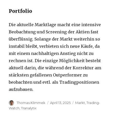
Portfolio
Die aktuelle Marktlage macht eine intensive
Beobachtung und Screening der Aktien fast
überflüssig. Solange der Markt weiterhin so
instabil bleibt, verbieten sich neue Käufe, da
mit einem nachhaltigen Anstieg nicht zu
rechnen ist. Die einzige Möglichkeit besteht
aktuell darin, die während der Korrektur am
stärksten gefallenen Outperformer zu
beobachten und evtl. als Tradingpositionen
aufzubauen.
Autor
Veröffentlicht
Kategorien
Thomas Klimmek
April 13, 2025
Markt
,
Trading-
am
Watch
,
Tranalytix