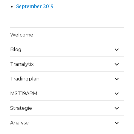
September 2019
Welcome
Unterme
Blog
anzeige
Unterme
Tranalytix
anzeige
Unterme
Tradingplan
anzeige
Unterme
MST19ARM
anzeige
Unterme
Strategie
anzeige
Unterme
Analyse
anzeige