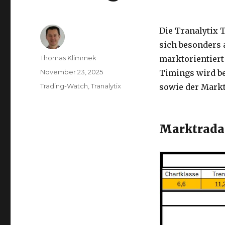
Die Tranalytix 
sich besonders a
Autor
Thomas Klimmek
marktorientiert
Veröffentlicht
November 23, 2025
Timings wird b
am
Kategorien
Trading-Watch
,
Tranalytix
sowie der Markt
Marktrada