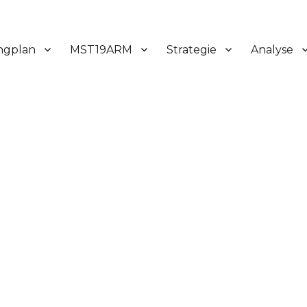
ngplan
MST19ARM
Strategie
Analyse