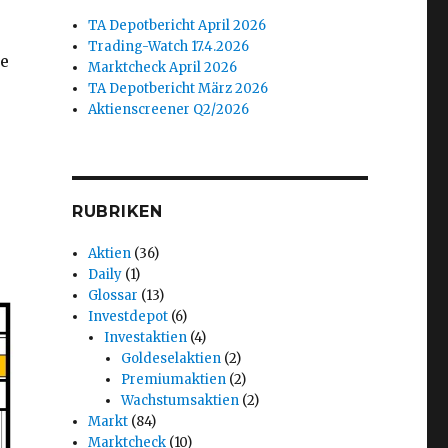
TA Depotbericht April 2026
Trading-Watch 17.4.2026
ie
Marktcheck April 2026
TA Depotbericht März 2026
Aktienscreener Q2/2026
RUBRIKEN
Aktien
(36)
Daily
(1)
Glossar
(13)
Investdepot
(6)
Investaktien
(4)
Goldeselaktien
(2)
Premiumaktien
(2)
Wachstumsaktien
(2)
Markt
(84)
Marktcheck
(10)