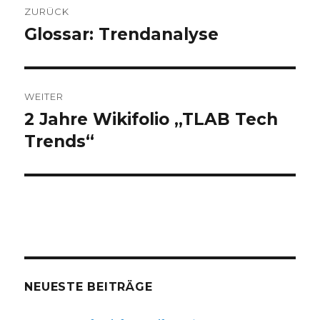
ZURÜCK
Glossar: Trendanalyse
Vorheriger
Beitrag:
WEITER
2 Jahre Wikifolio „TLAB Tech
Nächster
Beitrag:
Trends“
NEUESTE BEITRÄGE