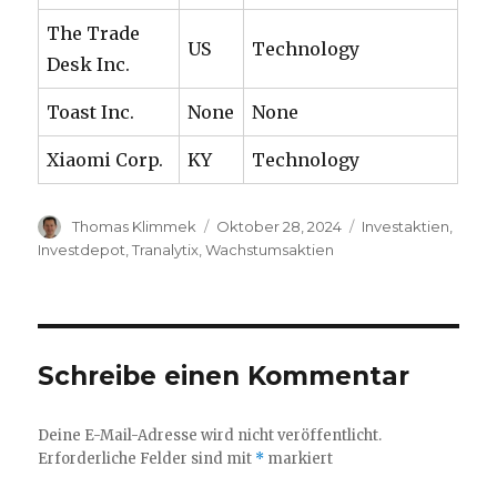
The Trade
US
Technology
Desk Inc.
Toast Inc.
None
None
Xiaomi Corp.
KY
Technology
Autor
Veröffentlicht
Kategorien
Thomas Klimmek
Oktober 28, 2024
Investaktien
,
am
Investdepot
,
Tranalytix
,
Wachstumsaktien
Schreibe einen Kommentar
Deine E-Mail-Adresse wird nicht veröffentlicht.
Erforderliche Felder sind mit
*
markiert