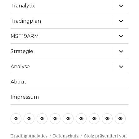
Unterme
Tranalytix
anzeige
Unterme
Tradingplan
anzeige
Unterme
MST19ARM
anzeige
Unterme
Strategie
anzeige
Unterme
Analyse
anzeige
About
Impressum
Welcome
Blog
Tranalytix
Tradingplan
MST19ARM
Strategie
Analyse
About
Impr
Trading Analytics
Datenschutz
Stolz präsentiert von