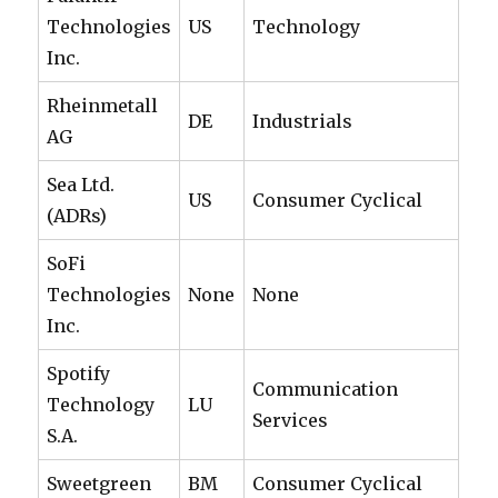
Technologies
US
Technology
Inc.
Rheinmetall
DE
Industrials
AG
Sea Ltd.
US
Consumer Cyclical
(ADRs)
SoFi
Technologies
None
None
Inc.
Spotify
Communication
Technology
LU
Services
S.A.
Sweetgreen
BM
Consumer Cyclical