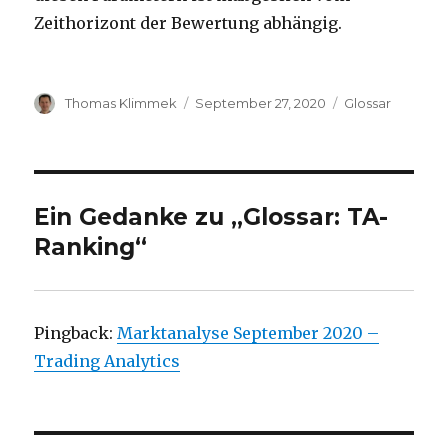
Zeithorizont der Bewertung abhängig.
Autor
Veröffentlicht
Kategorien
Thomas Klimmek
September 27, 2020
Glossar
am
Ein Gedanke zu „Glossar: TA-
Ranking“
Pingback:
Marktanalyse September 2020 –
Trading Analytics