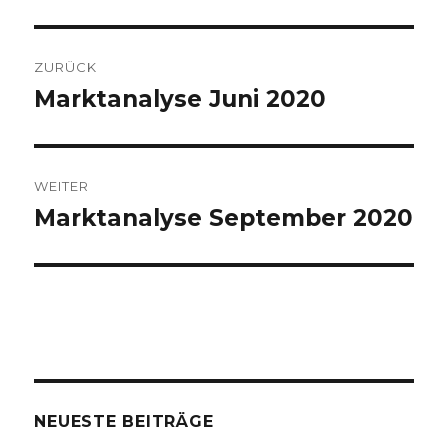
Beitragsnavigation
ZURÜCK
Marktanalyse Juni 2020
Vorheriger
Beitrag:
WEITER
Marktanalyse September 2020
Nächster
Beitrag:
NEUESTE BEITRÄGE