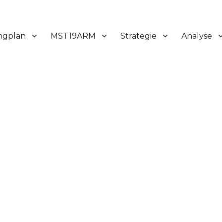
ngplan
MST19ARM
Strategie
Analyse