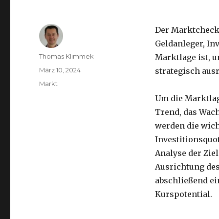
Der Marktcheck r
Geldanleger, Inv
Autor
Thomas Klimmek
Marktlage ist, 
Veröffentlicht
März 10, 2024
strategisch ausr
am
Kategorien
Markt
Um die Marktlag
Trend, das Wach
werden die wicht
Investitionsquot
Analyse der Zie
Ausrichtung des
abschließend e
Kurspotential.