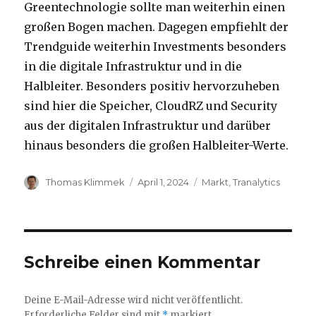
Greentechnologie sollte man weiterhin einen
großen Bogen machen. Dagegen empfiehlt der
Trendguide weiterhin Investments besonders
in die digitale Infrastruktur und in die
Halbleiter. Besonders positiv hervorzuheben
sind hier die Speicher, CloudRZ und Security
aus der digitalen Infrastruktur und darüber
hinaus besonders die großen Halbleiter-Werte.
Autor
Veröffentlicht
Kategorien
Thomas Klimmek
April 1, 2024
Markt
,
Tranalytics
am
Schreibe einen Kommentar
Deine E-Mail-Adresse wird nicht veröffentlicht.
Erforderliche Felder sind mit
*
markiert