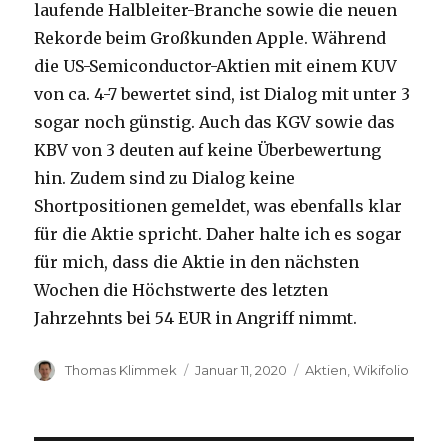
laufende Halbleiter-Branche sowie die neuen
Rekorde beim Großkunden Apple. Während
die US-Semiconductor-Aktien mit einem KUV
von ca. 4-7 bewertet sind, ist Dialog mit unter 3
sogar noch günstig. Auch das KGV sowie das
KBV von 3 deuten auf keine Überbewertung
hin. Zudem sind zu Dialog keine
Shortpositionen gemeldet, was ebenfalls klar
für die Aktie spricht. Daher halte ich es sogar
für mich, dass die Aktie in den nächsten
Wochen die Höchstwerte des letzten
Jahrzehnts bei 54 EUR in Angriff nimmt.
Autor
Veröffentlicht
Kategorien
Thomas Klimmek
Januar 11, 2020
Aktien
,
Wikifolio
am