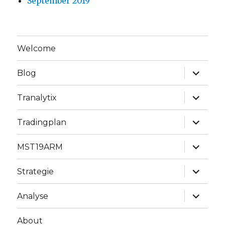
September 2019
Welcome
Unterme
Blog
anzeige
Unterme
Tranalytix
anzeige
Unterme
Tradingplan
anzeige
Unterme
MST19ARM
anzeige
Unterme
Strategie
anzeige
Unterme
Analyse
anzeige
About