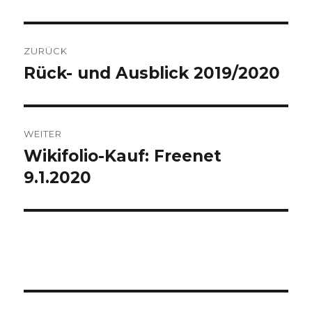
Beitragsnavigation
ZURÜCK
Rück- und Ausblick 2019/2020
Vorheriger
Beitrag:
WEITER
Wikifolio-Kauf: Freenet
Nächster
Beitrag:
9.1.2020